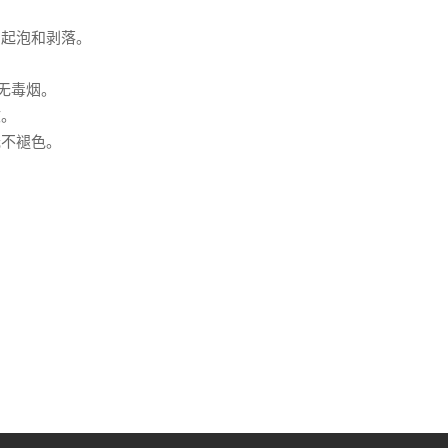
的起泡和剥落。
无毒烟。
收。
光不褪色。
。