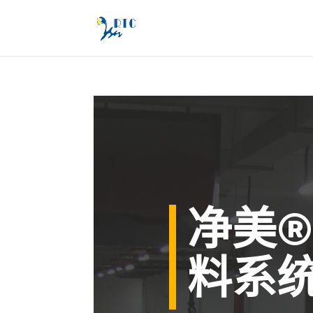
净美
料系