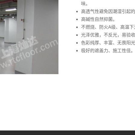
味。
高透气性避免因潮湿引起
高碱性自然抑菌。
不燃烧、防火A级、高温下
光泽优雅，不反光，易验
色彩纯厚、丰富、无畏阳
极好的遮盖力、施工性佳