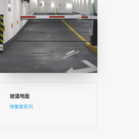
坡道地面
弹聚盾系列