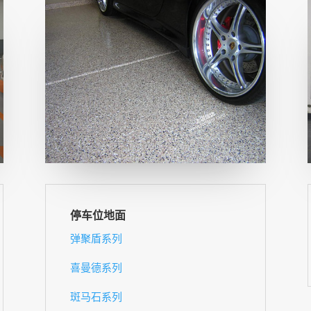
停车位地面
弹聚盾系列
喜曼德系列
斑马石系列