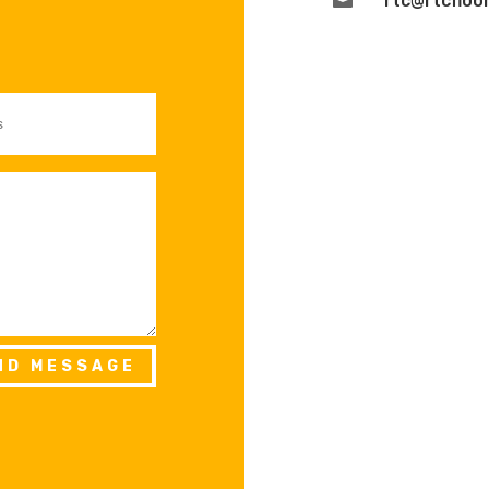
rtc@rtcfloo
ND MESSAGE